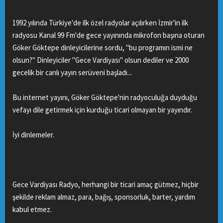
1992 yılında Türkiye'de ilk özel radyolar açılırken İzmir'in ilk
radyosu Kanal 99 Fm'de gece yayınında mikrofon başına oturan
Göker Göktepe dinleyicilerine sordu, "bu programın ismi ne
olsun?" Dinleyiciler "Gece Vardiyası" olsun dediler ve 2000
gecelik bir canlı yayın serüveni başladı...
Bu internet yayını, Göker Göktepe'nin radyoculuğa duyduğu
vefayı dile getirmek için kurduğu ticari olmayan bir yayındır.
İyi dinlemeler.
Gece Vardiyası Radyo, herhangi bir ticari amaç gütmez, hiçbir
şekilde reklam almaz, para, bağış, sponsorluk, barter, yardım
kabul etmez.